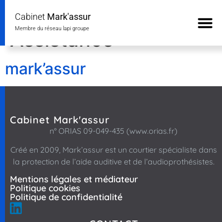
Courtiers Type :
Cabinet
Mark'assur
Membre du réseau lapi groupe
Assistance
mark’assur
Cabinet Mark'assur
n° ORIAS 09-049-435 (www.orias.fr)
Créé en 2009, Mark’assur
est un courtier spécialiste dans
la protection de l’aide auditive et de l’audioprothésistes.
Mentions légales et médiateur
Politique cookies
Politique de confidentialité