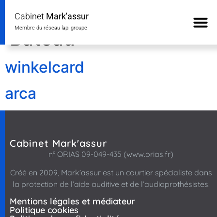
Courtiers Type :
Cabinet
Mark'assur
Membre du réseau lapi groupe
Bateau
winkelcard
arca
Cabinet Mark'assur
n° ORIAS 09-049-435 (www.orias.fr)
Créé en 2009, Mark’assur
est un courtier spécialiste dans
la protection de l’aide auditive et de l’audioprothésistes.
Mentions légales et médiateur
Politique cookies