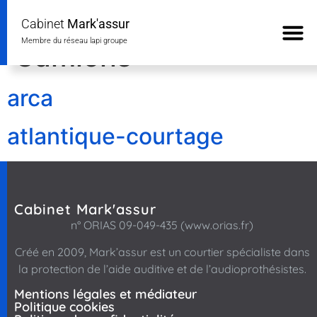
Courtiers Type :
Cabinet
Mark'assur
Membre du réseau lapi groupe
Camions
arca
atlantique-courtage
Cabinet Mark'assur
n° ORIAS 09-049-435 (www.orias.fr)
Créé en 2009, Mark’assur
est un courtier spécialiste dans
la protection de l’aide auditive et de l’audioprothésistes.
Mentions légales et médiateur
Politique cookies