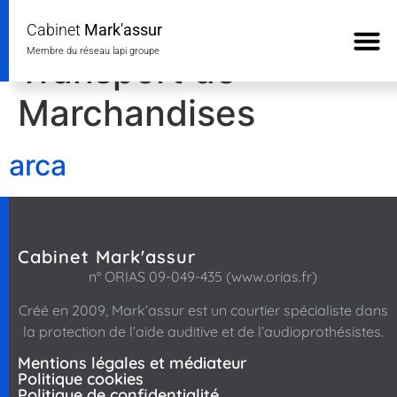
Courtiers Type :
Cabinet
Mark'assur
Membre du réseau lapi groupe
Transport de
Marchandises
arca
Cabinet Mark'assur
n° ORIAS 09-049-435 (www.orias.fr)
Créé en 2009, Mark’assur
est un courtier spécialiste dans
la protection de l’aide auditive et de l’audioprothésistes.
Mentions légales et médiateur
Politique cookies
Politique de confidentialité